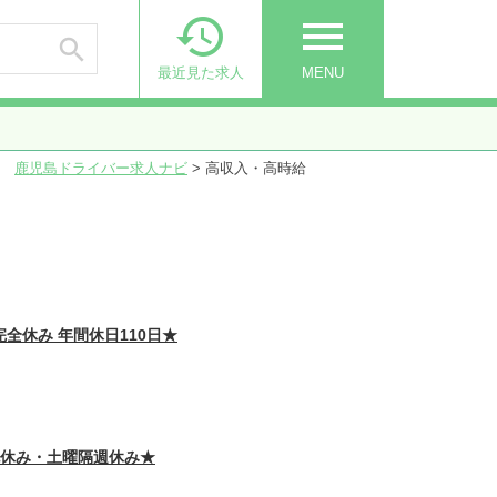

menu

最近見た求人
MENU
鹿児島ドライバー求人ナビ
>
高収入・高時給
休み 年間休日110日★
祝休み・土曜隔週休み★