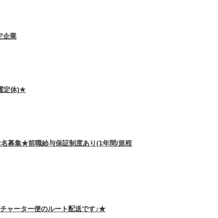
定企業
曜定休)★
名募集★前職給与保証制度あり(1年間/規程
期チャーター便のルート配送です♪★