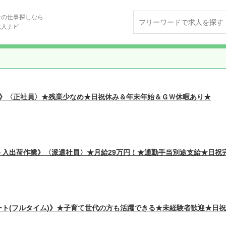
ーの仕事探しなら
求人ナビ
ー》〈正社員〉★残業少なめ★日祝休み＆年末年始＆ＧＷ休暇あり★
入出荷作業》〈派遣社員〉★月給29万円！★通勤手当別途支給★日祝完全
ト(フルタイム)》★子育て世代の方も活躍できる★未経験者歓迎★日