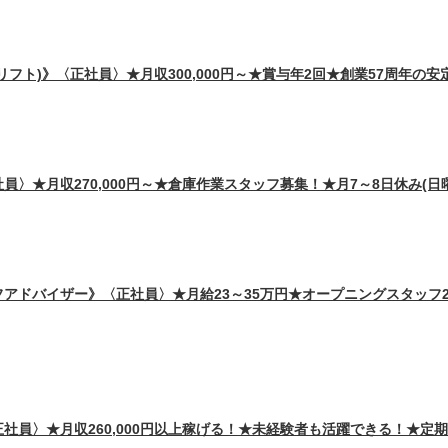
フト)》〈正社員〉★月収300,000円～★賞与年2回★創業57周年の安
〉★月収270,000円～★倉庫作業スタッフ募集！★月7～8日休み(日
アドバイザー》〈正社員〉★月給23～35万円★オープニングスタッフ2
社員〉★月収260,000円以上稼げる！★未経験者も活躍できる！★定