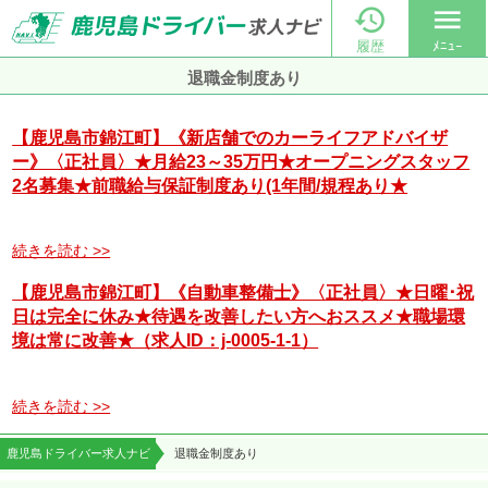

menu
履歴
ﾒﾆｭｰ
退職金制度あり
【鹿児島市錦江町】《新店舗でのカーライフアドバイザ
ー》〈正社員〉★月給23～35万円★オープニングスタッフ
2名募集★前職給与保証制度あり(1年間/規程あり★
続きを読む >>
【鹿児島市錦江町】《自動車整備士》〈正社員〉★日曜･祝
日は完全に休み★待遇を改善したい方へおススメ★職場環
境は常に改善★（求人ID：j-0005-1-1）
続きを読む >>
鹿児島ドライバー求人ナビ
退職金制度あり