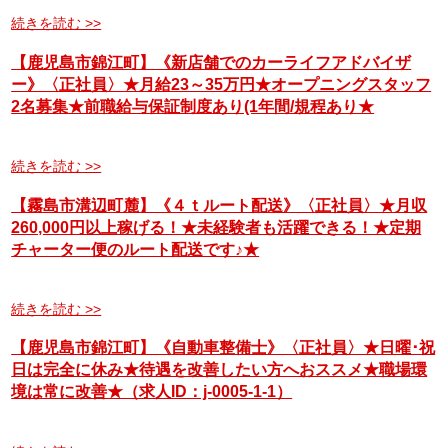
続きを読む >>
【鹿児島市錦江町】《新店舗でのカーライフアドバイザ
ー》〈正社員〉★月給23～35万円★オープニングスタッフ
2名募集★前職給与保証制度あり(1年間/規程あり★
続きを読む >>
【霧島市溝辺町麓】《４ｔルート配送》〈正社員〉★月収
260,000円以上稼げる！★未経験者も活躍できる！★定期
チャーター便のルート配送です♪★
続きを読む >>
【鹿児島市錦江町】《自動車整備士》〈正社員〉★日曜･祝
日は完全に休み★待遇を改善したい方へおススメ★職場環
境は常に改善★（求人ID：j-0005-1-1）