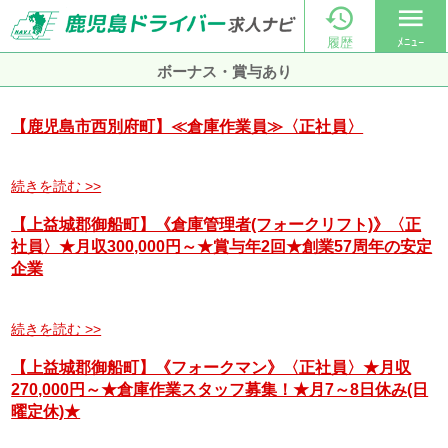

menu
履歴
ﾒﾆｭｰ
ボーナス・賞与あり
【鹿児島市西別府町】≪倉庫作業員≫〈正社員〉
続きを読む >>
【上益城郡御船町】《倉庫管理者(フォークリフト)》〈正
社員〉★月収300,000円～★賞与年2回★創業57周年の安定
企業
続きを読む >>
【上益城郡御船町】《フォークマン》〈正社員〉★月収
270,000円～★倉庫作業スタッフ募集！★月7～8日休み(日
曜定休)★