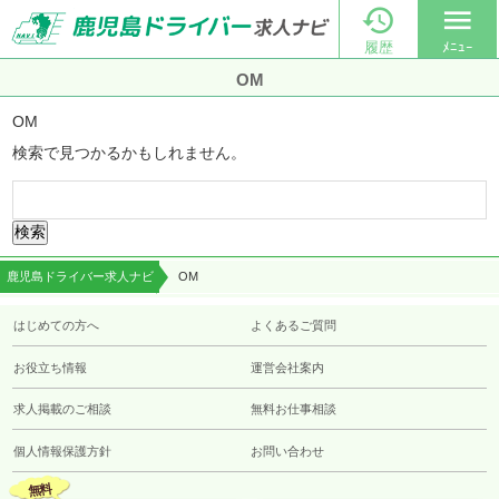

menu
履歴
ﾒﾆｭｰ
OM
OM
検索で見つかるかもしれません。
検
索:
鹿児島ドライバー求人ナビ
OM
はじめての方へ
よくあるご質問
お役立ち情報
運営会社案内
求人掲載のご相談
無料お仕事相談
個人情報保護方針
お問い合わせ
無料