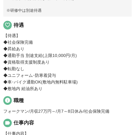
※研修中は別途待遇
favorite_border
待遇
【待遇】
◆社会保険完備
◆昇給あり
◆通勤手当 別途支給(上限10,000円/月)
◆資格取得支援制度あり
◆転勤なし
◆ユニフォーム･防寒着貸与
◆車･バイク通勤OK(敷地内無料駐車場)
◆敷地内 給油所あり
info
職種
フォークマン/月収27万円～/月7～8日休み/社会保険完備
label
仕事内容
【仕事内容】