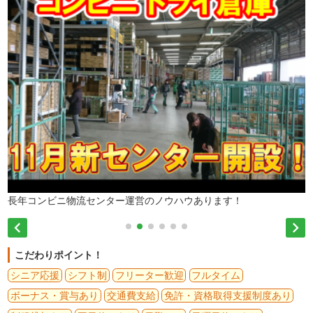
長年コンビニ物流センター運営のノウハウあります！


こだわりポイント！
シニア応援
シフト制
フリーター歓迎
フルタイム
ボーナス・賞与あり
交通費支給
免許・資格取得支援制度あり