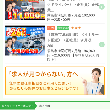
クドライバー》〈正社員〉★残
業...
霧島市溝辺町麓 / 月給 192,600
円〜235,400円
★★★
NEW!
おすすめ!
【霧島市溝辺町麓】《４ｔルー
ト配送》〈正社員〉★月収
260...
霧島市溝辺町麓 / 月給 194,940
円〜216,600円 【平均月収26万円
以上】
鹿児島ドライバー求人ナビ
求人情報