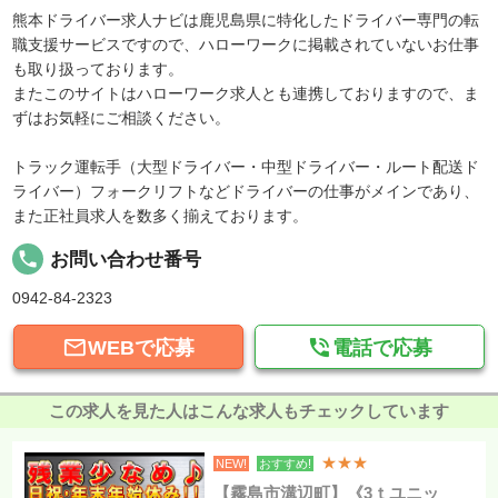
熊本ドライバー求人ナビは鹿児島県に特化したドライバー専門の転
職支援サービスですので、ハローワークに掲載されていないお仕事
も取り扱っております。
またこのサイトはハローワーク求人とも連携しておりますので、ま
ずはお気軽にご相談ください。
トラック運転手（大型ドライバー・中型ドライバー・ルート配送ド
ライバー）フォークリフトなどドライバーの仕事がメインであり、
また正社員求人を数多く揃えております。
local_phone
お問い合わせ番号
0942-84-2323


WEBで応募
電話で応募
この求人を見た人はこんな求人もチェックしています
★★★
NEW!
おすすめ!
【霧島市溝辺町】《3ｔユニッ