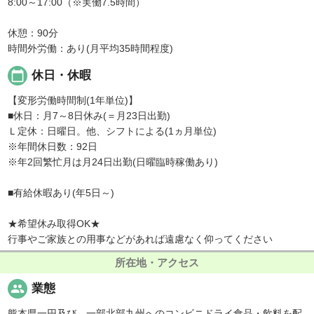
8:00～17:00（※実働7.5時間）
休憩：90分
時間外労働：あり(月平均35時間程度)
calendar_today
休日・休暇
【変形労働時間制(1年単位)】
■休日：月7～8日休み(＝月23日出勤)
Ｌ定休：日曜日。他、シフトによる(1ヵ月単位)
※年間休日数：92日
※年2回繁忙月は月24日出勤(日曜臨時稼働あり)
■有給休暇あり(年5日～)
★希望休み取得OK★
行事やご家族との用事などがあれば遠慮なく仰ってください
所在地・アクセス
people
業態
熊本県一円及び、一部北部九州へのコンビニドライ食品・飲料を配