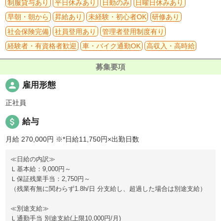
制服貸与あり
平日休みあり
日勤のみ
日曜日休みあり
早朝・朝から
昇給あり
未経験・初心者OK
研修あり
社会保険完備
社員登用あり
管理者登用制度有り
経験者・有資格者歓迎
車・バイク通勤OK
高収入・高時給
募集要項
person
雇用形態
正社員
attach_money
給与
月給 270,000円
※*日給11,750円×出勤日数
≪日給の内訳≫
Ｌ基本給：9,000円～
Ｌ保証残業手当：2,750円～
（残業有無に関わらず1.8h/日 分支給し、超過した場合は別途支給）
≪別途支給≫
Ｌ通勤手当 別途支給(上限10,000円/月)