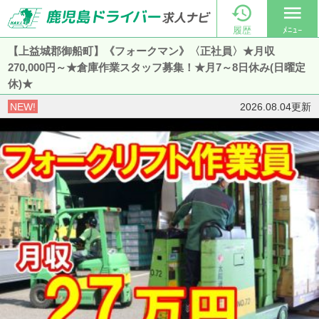

menu
履歴
ﾒﾆｭｰ
【上益城郡御船町】《フォークマン》〈正社員〉★月収
270,000円～★倉庫作業スタッフ募集！★月7～8日休み(日曜定
休)★
NEW!
2026.08.04更新