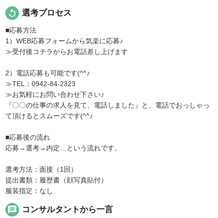
replay
選考プロセス
■応募方法
1）WEB応募フォームから気楽に応募♪
≫受付後コチラからお電話差し上げます
2）電話応募も可能です(^^♪
≫TEL：0942-84-2323
≫お気軽にお問い合わせ下さい♪
『〇〇の仕事の求人を見て、電話しました』と、電話でおっしゃっ
て頂けるとスムーズです(^^♪
■応募後の流れ
応募→選考→内定…という流れです。
選考方法：面接（1回）
提出書類：履歴書（顔写真貼付）
服装指定：なし
message
コンサルタントから一言