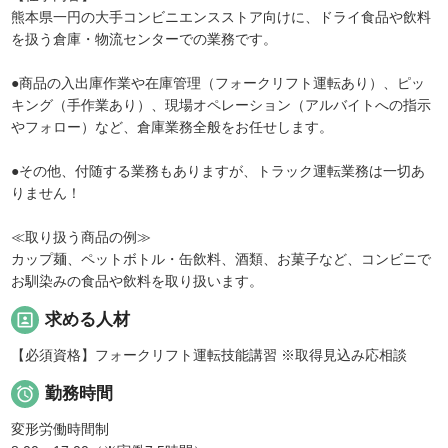
熊本県一円の大手コンビニエンスストア向けに、ドライ食品や飲料
を扱う倉庫・物流センターでの業務です。
●商品の入出庫作業や在庫管理（フォークリフト運転あり）、ピッ
キング（手作業あり）、現場オペレーション（アルバイトへの指示
やフォロー）など、倉庫業務全般をお任せします。
●その他、付随する業務もありますが、トラック運転業務は一切あ
りません！
≪取り扱う商品の例≫
カップ麺、ペットボトル・缶飲料、酒類、お菓子など、コンビニで
お馴染みの食品や飲料を取り扱います。
portrait
求める人材
【必須資格】フォークリフト運転技能講習 ※取得見込み応相談

勤務時間
変形労働時間制