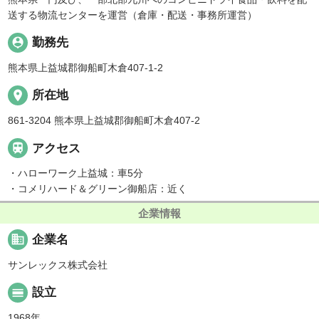
送する物流センターを運営（倉庫・配送・事務所運営）
person_pin
勤務先
熊本県上益城郡御船町木倉407-1-2
place
所在地
861-3204 熊本県上益城郡御船町木倉407-2

アクセス
・ハローワーク上益城：車5分
・コメリハード＆グリーン御船店：近く
企業情報
business
企業名
サンレックス株式会社
calendar_view_day
設立
1968年