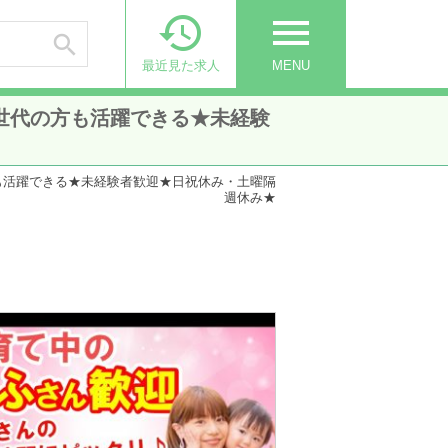

menu

最近見た求人
MENU
世代の方も活躍できる★未経験
も活躍できる★未経験者歓迎★日祝休み・土曜隔
週休み★