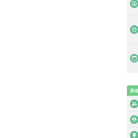
portrait

calendar_today
所
people
person_pin
place