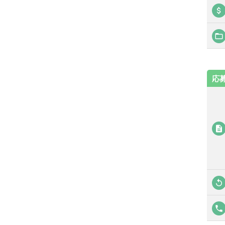
attach_money
folder_open
応
description
replay
local_phone