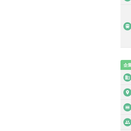

企
business
place
calendar_view_day
people