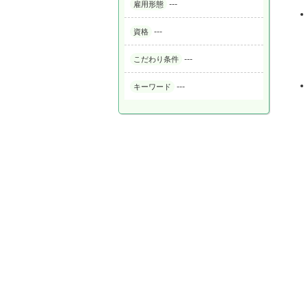
---
雇用形態
---
資格
---
こだわり条件
---
キーワード
▼応募
遠慮な