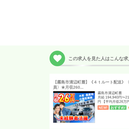
この求人を見た人はこんな求
【霧島市溝辺町麓】《４ｔルート配送》
員〉★月収260...
霧島市溝辺町麓
月給 194,940円〜21
円 【平均月収26万
NEW!
おすすめ!