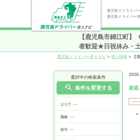
鹿児島でドライバ
鹿児島ドライバー
【鹿児島市錦江町】《
者歓迎★日祝休み・
鹿児島ドライバー求人ナビ
>
求人情報
>
【
2026
選択中の検索条件

条件を変更する
家庭
パー
---
エリア
---
職種
---
給与