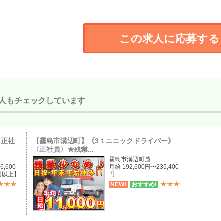
この求人に応募する
人もチェックしています
〈正社
【霧島市溝辺町】《3ｔユニックドライバー》
〈正社員〉★残業...
霧島市溝辺町麓
6,600
月給 192,600円〜235,400
円以上】
円
★★★
★★★
NEW!
おすすめ!