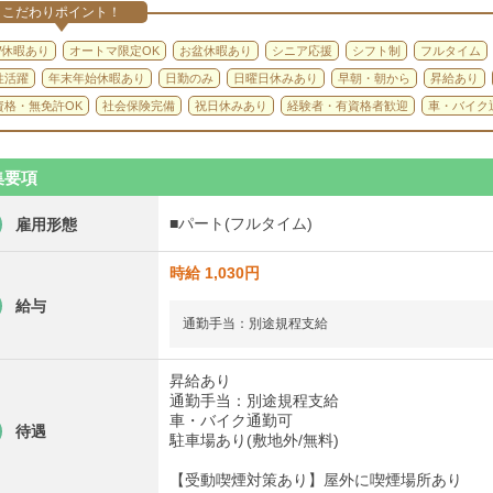
こだわりポイント！
W休暇あり
オートマ限定OK
お盆休暇あり
シニア応援
シフト制
フルタイム
性活躍
年末年始休暇あり
日勤のみ
日曜日休みあり
早朝・朝から
昇給あり
資格・無免許OK
社会保険完備
祝日休みあり
経験者・有資格者歓迎
車・バイク
集要項
■パート(フルタイム)
雇用形態
時給 1,030円
給与
通勤手当：別途規程支給
昇給あり
通勤手当：別途規程支給
車・バイク通勤可
待遇
駐車場あり(敷地外/無料)
【受動喫煙対策あり】屋外に喫煙場所あり