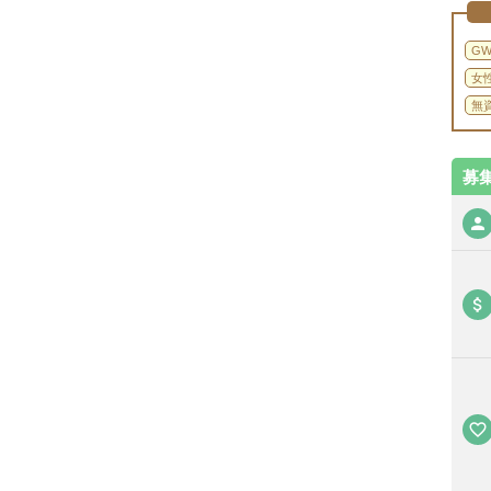
G
女
無
募
person
attach_money
favorite_border