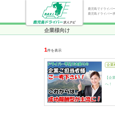
鹿児島でドライバ
鹿児島ドライバー
企業様向け
1
件を表示
企業
【企
へ！