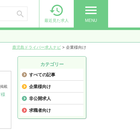

menu

最近見た求人
MENU
鹿児島ドライバー求人ナビ
>
企業様向け
カテゴリー
すべての記事
企業様向け
06掲載
者様
非公開求人
求職者向け