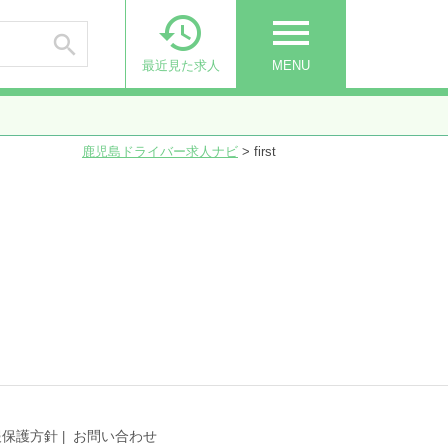

menu

最近見た求人
MENU
鹿児島ドライバー求人ナビ
>
first
報保護方針
お問い合わせ