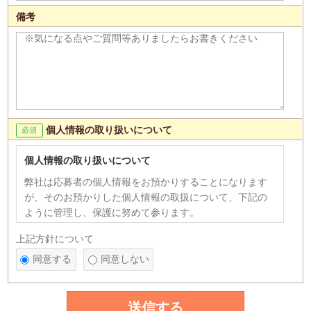
備考
個人情報の取り扱いについて
個人情報の取り扱いについて
弊社は応募者の個人情報をお預かりすることになります
が、そのお預かりした個人情報の取扱について、下記の
ように管理し、保護に努めて参ります。
【個人情報の利用目的】
上記方針について
1)応募者への連絡、採用選考のため。 2)次の各号のいず
同意する
同意しない
れかに該当すると認められる場合には、利用目的の達成
に必要な範囲を超えて個人情報を利用することがありま
す。
送信する