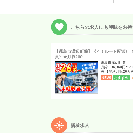
こちらの求人にも興味をお持
【霧島市溝辺町麓】《４ｔルート配送》
員〉★月収260...
霧島市溝辺町麓
月給 194,940円〜21
円 【平均月収26万
NEW!
おすすめ!
新着求人