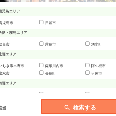
鹿児島エリア
鹿児島市
日置市
姶良・霧島エリア
姶良市
霧島市
湧水町
北薩エリア
いちき串木野市
薩摩川内市
阿久根市
出水市
長島町
伊佐市
南薩エリア
南さつま市
南九州市
指宿市
大隅エリア

検索する
該当