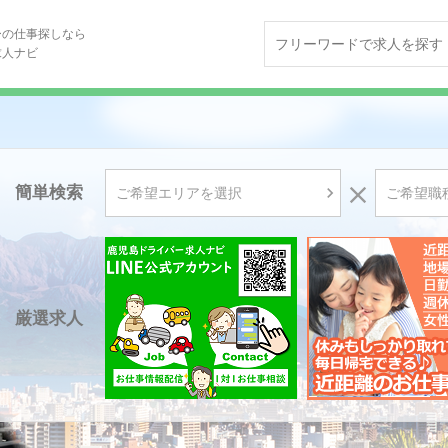
ーの仕事探しなら
求人ナビ

簡単検索

ご希望エリアを選択
ご希望職
厳選求人