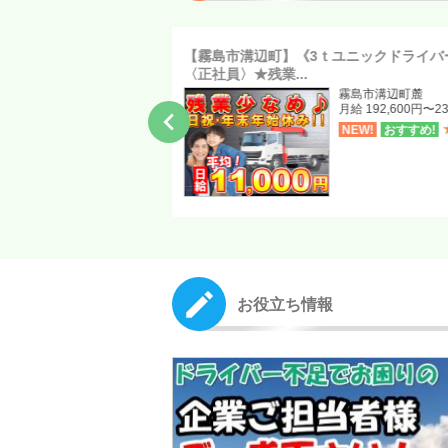
≪倉庫作業員≫〈正社員〉
【霧島市溝辺町】《3ｔユニックドライバ
〈正社員〉★残業...
鹿児島市西別府町
月給 237,000円
霧島市溝辺町麓
月給 192,600円〜23
NEW!

NEW!
おすすめ!
お役立ち情報