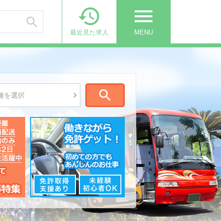

menu

最近見た求人
MENU


種を選択