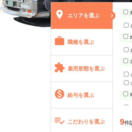

エリア
を選ぶ

職種
を選ぶ

雇用形態
を選ぶ

給与
を選ぶ

9
こだわり
を選ぶ
件