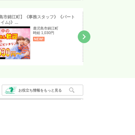
島市錦江町】《事務スタッフ》《パート
【上益城郡御船町】《倉
イム)》...
ト)》〈正社員...
鹿児島市錦江町
時給 1,030円

NEW!
お役立ち情報をもっと見る