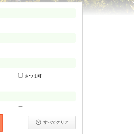
さつま町
枕崎市

すべてクリア