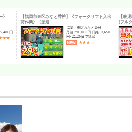
ー》
【福岡市東区みなと香椎】《フォークリフト入出
【鹿児
荷作業》〈派遣...
(フルタ
福岡市東区みなと香椎
5,400円
月給 290,062円 日給13,650
円×21.25日で算出
★★★
★★★
NEW!