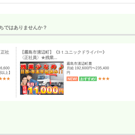
鹿屋市
垂水市
志布志市
東串良町
大崎町
南大隅町
錦江町
ちではありませんか？
その他エリア
宮崎県宮崎市
その他エリア
〈正社
【霧島市溝辺町】《3ｔユニックドライバー》
〈正社員〉★残業...
霧島市溝辺町麓
6,600
月給 192,600円〜235,400
円以上】
円
★★★
★★★
NEW!
おすすめ!