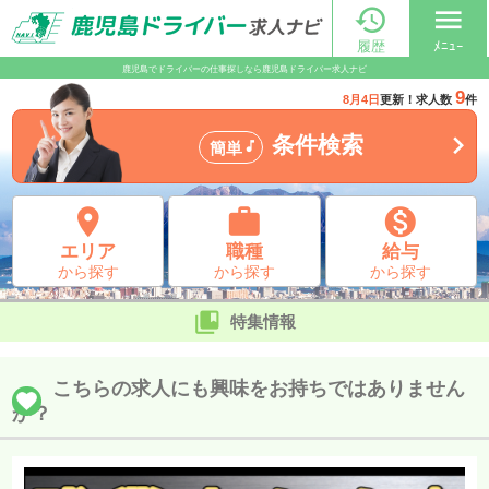

menu
履歴
ﾒﾆｭｰ
鹿児島でドライバーの仕事探しなら鹿児島ドライバー求人ナビ
9
8月4日
更新！求人数
件

条件検索

簡単



エリア
職種
給与
から探す
から探す
から探す

特集情報
こちらの求人にも興味をお持ちではありません
か？