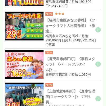
霧島市溝辺町麓 / 月給 192,600
円〜235,400円
★★★
NEW!
【福岡市東区みなと香椎】《フ
ォークリフト入出荷作業》〈派
遣...
福岡市東区みなと香椎 / 月給
290,062円 日給13,650円×21.25日
で算出
NEW!
【鹿児島市錦江町】《事務スタ
ッフ》《パート(フルタイ
ム)》...
鹿児島市錦江町 / 時給 1,030円
NEW!
【上益城郡御船町】《倉庫管理
者(フォークリフト)》〈正社
員...