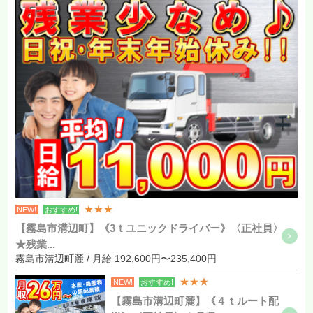
★★★
NEW!
おすすめ!
【霧島市溝辺町】《3ｔユニックドライバー》〈正社員〉
★残業...
霧島市溝辺町麓 / 月給 192,600円〜235,400円
★★★
NEW!
おすすめ!
【霧島市溝辺町麓】《４ｔルート配