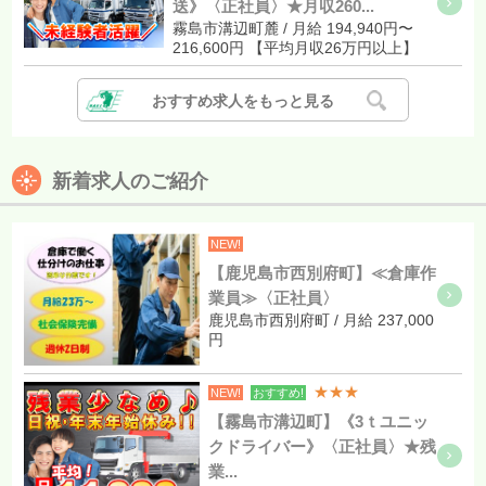
送》〈正社員〉★月収260...
霧島市溝辺町麓 / 月給 194,940円〜
216,600円 【平均月収26万円以上】
おすすめ求人をもっと見る
新着求人のご紹介
NEW!
【鹿児島市西別府町】≪倉庫作
業員≫〈正社員〉
鹿児島市西別府町 / 月給 237,000
円
★★★
NEW!
おすすめ!
【霧島市溝辺町】《3ｔユニッ
クドライバー》〈正社員〉★残
業...